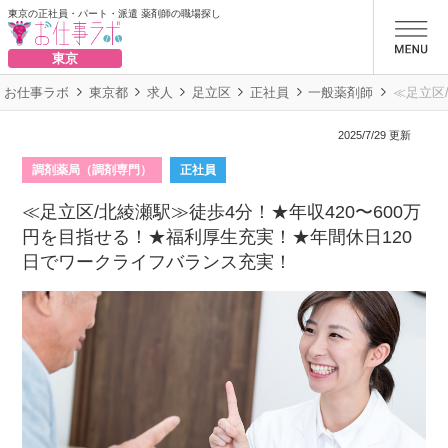
東京の正社員・パート・派遣 薬剤師の職場探し
お仕事ラボ
東京
お仕事ラボ
東京都
求人
足立区
正社員
一般薬剤師
≪足立区
2025/7/29 更新
調剤薬局（調剤専門）
正社員
≪足立区/北綾瀬駅≫徒歩4分！★年収420〜600万
円を目指せる！★福利厚生充実！★年間休日120
日でワークライフバランス充実！