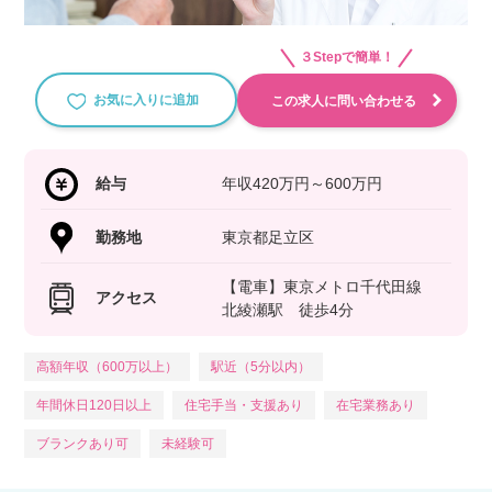
３Stepで簡単！
お気に入りに追加
この求人に問い合わせる
給与
年収420万円～600万円
勤務地
東京都足立区
【電車】東京メトロ千代田線
アクセス
北綾瀬駅 徒歩4分
高額年収（600万以上）
駅近（5分以内）
年間休日120日以上
住宅手当・支援あり
在宅業務あり
ブランクあり可
未経験可