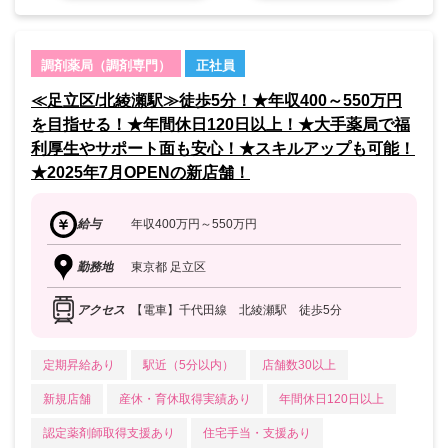
調剤薬局（調剤専門）
正社員
≪足立区/北綾瀬駅≫徒歩5分！★年収400～550万円
を目指せる！★年間休日120日以上！★大手薬局で福
利厚生やサポート面も安心！★スキルアップも可能！
★2025年7月OPENの新店舗！
給与
年収400万円～550万円
勤務地
東京都 足立区
アクセス
【電車】千代田線 北綾瀬駅 徒歩5分
定期昇給あり
駅近（5分以内）
店舗数30以上
新規店舗
産休・育休取得実績あり
年間休日120日以上
認定薬剤師取得支援あり
住宅手当・支援あり