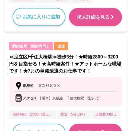
お気に入りに追加
求人詳細を見る
調剤薬局（調剤専門）
派遣
≪足立区/千住大橋駅≫徒歩3分！★時給2800～3200
円を目指せる！★高時給案件！★アットホームな職場
です！★7月の単発派遣のお仕事です！
勤務地
東京都 足立区
アクセス
【電車】京成線 千住大橋駅 徒歩3分
高額時給（2500円以上）
駅近（5分以内）
店舗数30以上