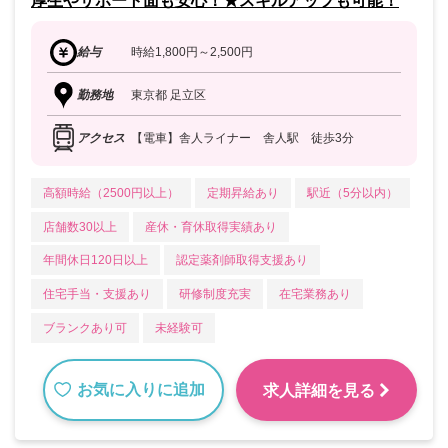
厚生やサポート面も安心！★スキルアップも可能！
給与
時給1,800円～2,500円
勤務地
東京都 足立区
アクセス
【電車】舎人ライナー 舎人駅 徒歩3分
高額時給（2500円以上）
定期昇給あり
駅近（5分以内）
店舗数30以上
産休・育休取得実績あり
年間休日120日以上
認定薬剤師取得支援あり
住宅手当・支援あり
研修制度充実
在宅業務あり
ブランクあり可
未経験可
お気に入りに追加
求人詳細を見る