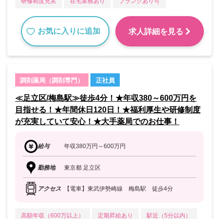
研修制度充実
在宅業務あり
ブランクあり可
お気に入りに追加
求人詳細を見る
調剤薬局（調剤専門）
正社員
≪足立区/梅島駅≫徒歩4分！★年収380～600万円を
目指せる！★年間休日120日！★福利厚生や研修制度
が充実していて安心！★大手薬局でのお仕事！
給与
年収380万円～600万円
勤務地
東京都 足立区
アクセス
【電車】東武伊勢崎線 梅島駅 徒歩4分
高額年収（600万以上）
定期昇給あり
駅近（5分以内）