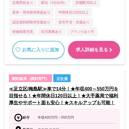
定期昇給あり
駅近（5分以内）
店舗数30以上
産休・育休取得実績あり
年間休日120日以上
認定薬剤師取得支援あり
住宅手当・支援あり
研修制度充実
在宅業務あり
ブランクあり可
お気に入りに追加
求人詳細を見る
調剤薬局（調剤専門）
正社員
≪足立区/梅島駅≫車で14分！★年収400～550万円を
目指せる！★年間休日120日以上！★大手薬局で福利
厚生やサポート面も安心！★スキルアップも可能！
給与
年収400万円～550万円