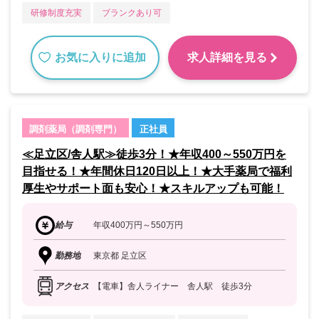
研修制度充実
ブランクあり可
お気に入りに追加
求人詳細を見る
調剤薬局（調剤専門）
正社員
≪足立区/舎人駅≫徒歩3分！★年収400～550万円を
目指せる！★年間休日120日以上！★大手薬局で福利
厚生やサポート面も安心！★スキルアップも可能！
給与
年収400万円～550万円
勤務地
東京都 足立区
アクセス
【電車】舎人ライナー 舎人駅 徒歩3分