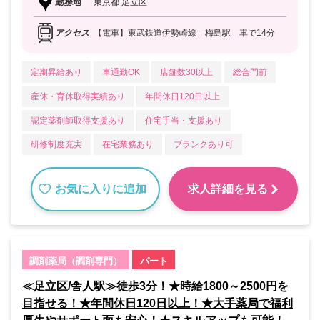
勤務地
東京都 足立区
アクセス
【電車】東武鉄道伊勢崎線 梅島駅 車で14分
定期昇給あり
車通勤OK
店舗数30以上
総合門前
産休・育休取得実績あり
年間休日120日以上
認定薬剤師取得支援あり
住宅手当・支援あり
研修制度充実
在宅業務あり
ブランクあり可
お気に入りに追加
求人詳細を見る
調剤薬局（調剤専門）
パート
≪足立区/舎人駅≫徒歩3分！★時給1800～2500円を
目指せる！★年間休日120日以上！★大手薬局で福利