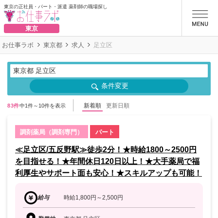
東京の正社員・パート・派遣 薬剤師の職場探し
お仕事ラボ
東京
お仕事ラボ
東京都
求人
足立区
東京都 足立区
条件変更
新着順
更新日順
83件
中1件～10件を表示
調剤薬局（調剤専門）
パート
≪足立区/五反野駅≫徒歩2分！★時給1800～2500円
を目指せる！★年間休日120日以上！★大手薬局で福
利厚生やサポート面も安心！★スキルアップも可能！
給与
時給1,800円～2,500円