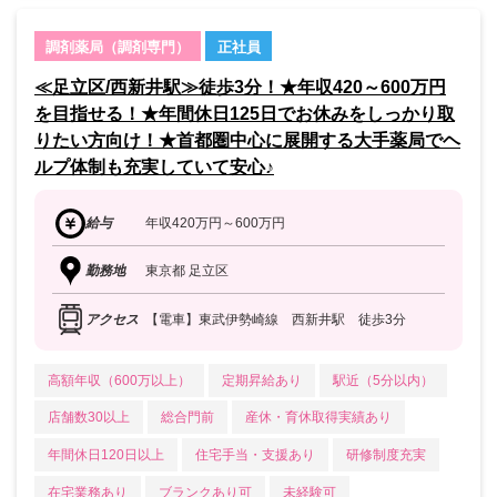
調剤薬局（調剤専門）
正社員
≪足立区/西新井駅≫徒歩3分！★年収420～600万円
を目指せる！★年間休日125日でお休みをしっかり取
りたい方向け！★首都圏中心に展開する大手薬局でヘ
ルプ体制も充実していて安心♪
給与
年収420万円～600万円
勤務地
東京都 足立区
アクセス
【電車】東武伊勢崎線 西新井駅 徒歩3分
高額年収（600万以上）
定期昇給あり
駅近（5分以内）
店舗数30以上
総合門前
産休・育休取得実績あり
年間休日120日以上
住宅手当・支援あり
研修制度充実
在宅業務あり
ブランクあり可
未経験可