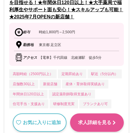
を目指せる！★年間休日120日以上！★大手薬局で福
利厚生やサポート面も安心！★スキルアップも可能！
★2025年7月OPENの新店舗！
給与
時給1,800円～2,500円
勤務地
東京都 足立区
アクセス
【電車】千代田線 北綾瀬駅 徒歩5分
高額時給（2500円以上）
定期昇給あり
駅近（5分以内）
店舗数30以上
新規店舗
産休・育休取得実績あり
年間休日120日以上
認定薬剤師取得支援あり
住宅手当・支援あり
研修制度充実
ブランクあり可
お気に入りに追加
求人詳細を見る