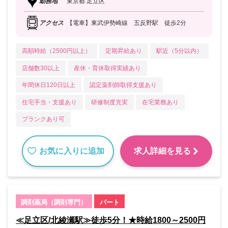
勤務地
東京都 足立区
アクセス
【電車】東武伊勢崎線 五反野駅 徒歩2分
高額時給（2500円以上）
定期昇給あり
駅近（5分以内）
店舗数30以上
産休・育休取得実績あり
年間休日120日以上
認定薬剤師取得支援あり
住宅手当・支援あり
研修制度充実
在宅業務あり
ブランクあり可
お気に入りに追加
求人詳細を見る
調剤薬局（調剤専門）
パート
≪足立区/北綾瀬駅≫徒歩5分！★時給1800～2500円