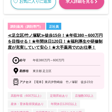
お気に入りに追加
求人詳細を見る
調剤薬局（調剤専門）
正社員
≪足立区/竹ノ塚駅≫徒歩15分！★年収380～600万円
を目指せる！★年間休日120日！★福利厚生や研修制
度が充実していて安心！★大手薬局でのお仕事！
給与
年収380万円～600万円
勤務地
東京都 足立区
アクセス
【電車】東武伊勢崎線 竹ノ塚駅 徒歩15分
高額年収（600万以上）
定期昇給あり
店舗数30以上
産休・育休取得実績あり
年間休日120日以上