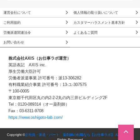
運営会社について
個人情報の取り扱いについて
ご利用規約
カスタマーハラスメント基本方針
労働派遣関連法令
よくあるご質問
お問い合わせ
株式会社AXIS（お仕事ラボ運営）
英語表記 AXIS inc.
厚生労働大臣許可
労働者派遣事業 許可番号：派13-306282
有料職業紹介事業 許可番号：13-ユ-307575
〒100-0005
東京都千代田区丸の内2-2-2丸の内三井ビルディング2F
Tel：0120-089314（オー薬剤師）
Fax：03-6311-9708
https://www.oshigoto-lab.com/
無料転職サポートに申し込む
３Stepで簡単！
Copyright ©
正社員・派遣・パート 薬剤師の転職なら【お仕事ラボ】 AXIS inc.
All
Rights Reserved