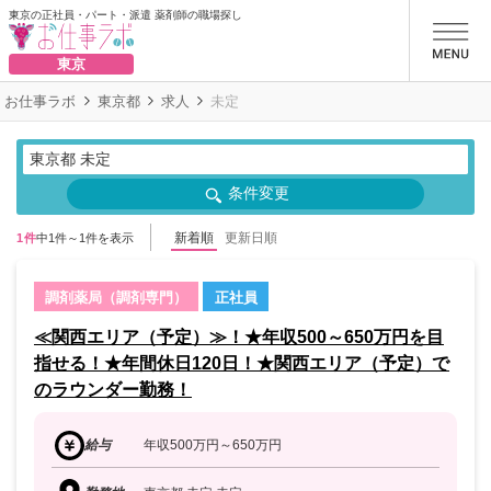
東京の正社員・パート・派遣 薬剤師の職場探し
お仕事ラボ
東京
お仕事ラボ
東京都
求人
未定
東京都 未定
条件変更
新着順
更新日順
1件
中1件～1件を表示
調剤薬局（調剤専門）
正社員
≪関西エリア（予定）≫！★年収500～650万円を目
指せる！★年間休日120日！★関西エリア（予定）で
のラウンダー勤務！
給与
年収500万円～650万円