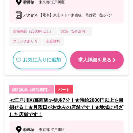
勤務地
東京都 江戸川区
アクセス
【電車】東京メトロ東西線 葛西駅 徒歩2分
高額時給（2500円以上）
駅近（5分以内）
ブランクあり可
未経験可
お気に入りに追加
求人詳細を見る
調剤薬局（調剤専門）
パート
≪江戸川区/葛西駅≫徒歩7分！★時給2000円以上を目
指せる！★月曜日がお休みの店舗です！★地域に根ざ
した店舗です！
勤務地
東京都 江戸川区