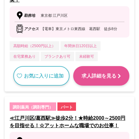
勤務地
東京都 江戸川区
アクセス
【電車】東京メトロ東西線 葛西駅 徒歩8分
高額時給（2500円以上）
年間休日120日以上
在宅業務あり
ブランクあり可
未経験可
お気に入りに追加
求人詳細を見る
調剤薬局（調剤専門）
パート
≪江戸川区/葛西駅≫徒歩2分！★時給2000～2500円
を目指せる！☆アットホームな職場でのお仕事！