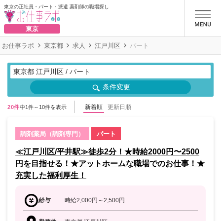
東京の正社員・パート・派遣 薬剤師の職場探し
お仕事ラボ
東京
お仕事ラボ
東京都
求人
江戸川区
パート
東京都 江戸川区 / パート
条件変更
新着順
更新日順
20件
中1件～10件を表示
調剤薬局（調剤専門）
パート
≪江戸川区/平井駅≫徒歩2分！★時給2000円〜2500
円を目指せる！★アットホームな職場でのお仕事！★
充実した福利厚生！
給与
時給2,000円～2,500円