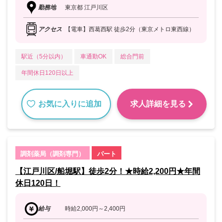
勤務地
東京都 江戸川区
アクセス
【電車】西葛西駅 徒歩2分（東京メトロ東西線）
駅近（5分以内）
車通勤OK
総合門前
年間休日120日以上
お気に入りに追加
求人詳細を見る
調剤薬局（調剤専門）
パート
【江戸川区/船堀駅】徒歩2分！★時給2,200円★年間
休日120日！
給与
時給2,000円～2,400円