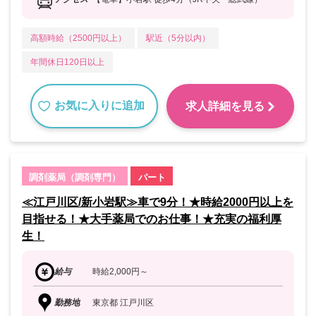
高額時給（2500円以上）
駅近（5分以内）
年間休日120日以上
お気に入りに追加
求人詳細を見る
調剤薬局（調剤専門）
パート
≪江戸川区/新小岩駅≫車で9分！★時給2000円以上を
目指せる！★大手薬局でのお仕事！★充実の福利厚
生！
給与
時給2,000円～
勤務地
東京都 江戸川区