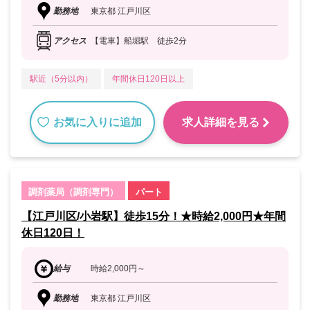
勤務地
東京都 江戸川区
アクセス
【電車】船堀駅 徒歩2分
駅近（5分以内）
年間休日120日以上
お気に入りに追加
求人詳細を見る
調剤薬局（調剤専門）
パート
【江戸川区/小岩駅】徒歩15分！★時給2,000円★年間
休日120日！
給与
時給2,000円～
勤務地
東京都 江戸川区