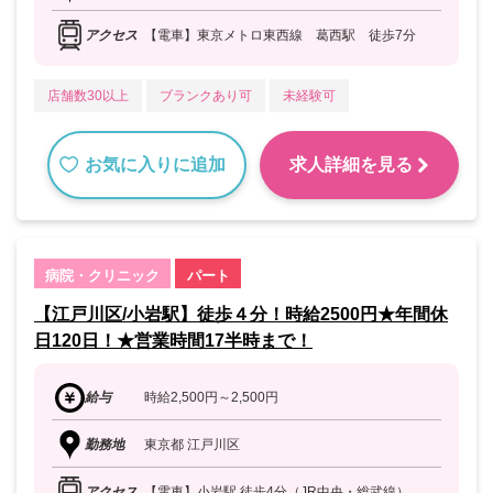
アクセス
【電車】東京メトロ東西線 葛西駅 徒歩7分
店舗数30以上
ブランクあり可
未経験可
お気に入りに追加
求人詳細を見る
病院・クリニック
パート
【江戸川区/小岩駅】徒歩４分！時給2500円★年間休
日120日！★営業時間17半時まで！
給与
時給2,500円～2,500円
勤務地
東京都 江戸川区
アクセス
【電車】小岩駅 徒歩4分（JR中央・総武線）