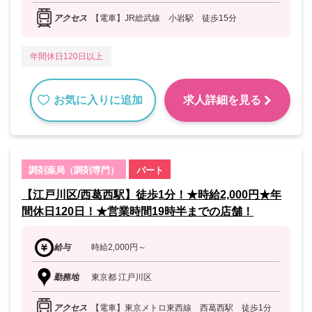
アクセス
【電車】JR総武線 小岩駅 徒歩15分
年間休日120日以上
お気に入りに追加
求人詳細を見る
調剤薬局（調剤専門）
パート
【江戸川区/西葛西駅】徒歩1分！★時給2,000円★年
間休日120日！★営業時間19時半までの店舗！
給与
時給2,000円～
勤務地
東京都 江戸川区
アクセス
【電車】東京メトロ東西線 西葛西駅 徒歩1分