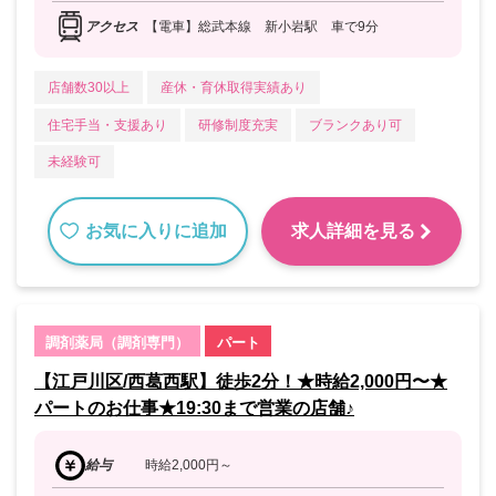
アクセス
【電車】総武本線 新小岩駅 車で9分
店舗数30以上
産休・育休取得実績あり
住宅手当・支援あり
研修制度充実
ブランクあり可
未経験可
お気に入りに追加
求人詳細を見る
調剤薬局（調剤専門）
パート
【江戸川区/西葛西駅】徒歩2分！★時給2,000円〜★
パートのお仕事★19:30まで営業の店舗♪
給与
時給2,000円～