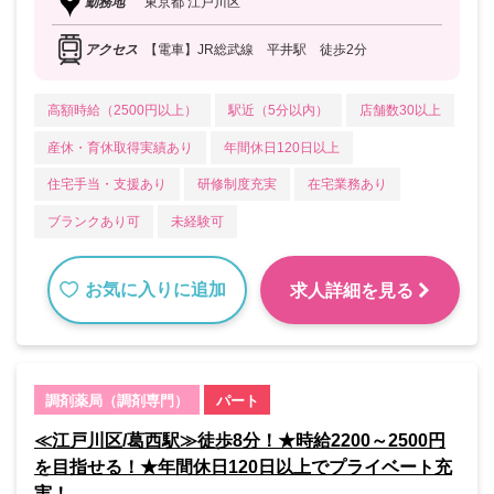
勤務地
東京都 江戸川区
アクセス
【電車】JR総武線 平井駅 徒歩2分
高額時給（2500円以上）
駅近（5分以内）
店舗数30以上
産休・育休取得実績あり
年間休日120日以上
住宅手当・支援あり
研修制度充実
在宅業務あり
ブランクあり可
未経験可
お気に入りに追加
求人詳細を見る
調剤薬局（調剤専門）
パート
≪江戸川区/葛西駅≫徒歩8分！★時給2200～2500円
を目指せる！★年間休日120日以上でプライベート充
実！