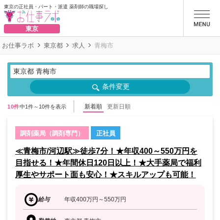
東京の正社員・パート・派遣 薬剤師の職場探し
お仕事ラボ
東京
お仕事ラボ
東京都
求人
青梅市
東京都 青梅市
条件変更
新着順
更新日順
10件
中1件～10件を表示
調剤薬局（調剤専門）
正社員
≪青梅市/河辺駅≫徒歩7分！★年収400～550万円を
目指せる！★年間休日120日以上！★大手薬局で福利
厚生やサポート面も安心！★スキルアップも可能！
給与
年収400万円～550万円