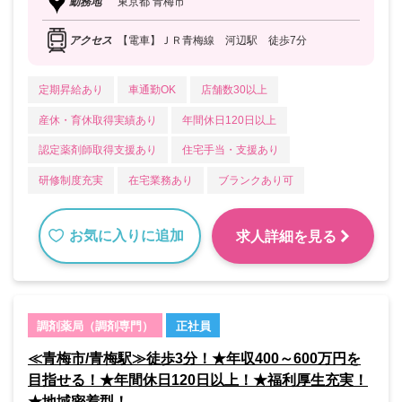
勤務地
東京都 青梅市
アクセス
【電車】ＪＲ青梅線 河辺駅 徒歩7分
定期昇給あり
車通勤OK
店舗数30以上
産休・育休取得実績あり
年間休日120日以上
認定薬剤師取得支援あり
住宅手当・支援あり
研修制度充実
在宅業務あり
ブランクあり可
お気に入りに追加
求人詳細を見る
調剤薬局（調剤専門）
正社員
≪青梅市/青梅駅≫徒歩3分！★年収400～600万円を
目指せる！★年間休日120日以上！★福利厚生充実！
★地域密着型！