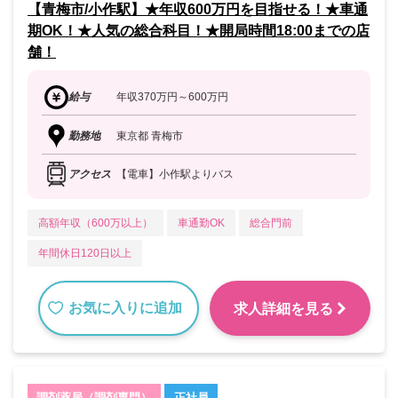
【青梅市/小作駅】★年収600万円を目指せる！★車通
期OK！★人気の総合科目！★開局時間18:00までの店
舗！
給与
年収370万円～600万円
勤務地
東京都 青梅市
アクセス
【電車】小作駅よりバス
高額年収（600万以上）
車通勤OK
総合門前
年間休日120日以上
お気に入りに追加
求人詳細を見る
調剤薬局（調剤専門）
正社員