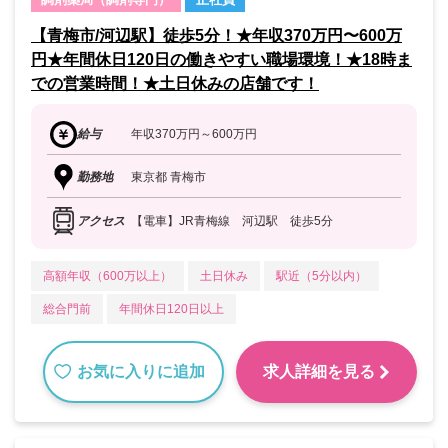
【青梅市/河辺駅】徒歩5分！★年収370万円〜600万
円★年間休日120日の働きやすい職場環境！★18時ま
での営業時間！★土日休みの店舗です！
給与
年収370万円～600万円
勤務地
東京都 青梅市
アクセス
【電車】JR青梅線 河辺駅 徒歩5分
高額年収（600万以上）
土日休み
駅近（5分以内）
総合門前
年間休日120日以上
お気に入りに追加
求人詳細を見る