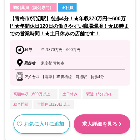
調剤薬局（調剤専門）
正社員
【青梅市/河辺駅】徒歩4分！★年収370万円〜600万
円★年間休日120日の働きやすい職場環境！★18時ま
での営業時間！★土日休みの店舗です！
給与
年収370万円～600万円
勤務地
東京都 青梅市
アクセス
【電車】JR青梅線 河辺駅 徒歩4分
高額年収（600万以上）
土日休み
駅近（5分以内）
総合門前
年間休日120日以上
お気に入りに追加
求人詳細を見る