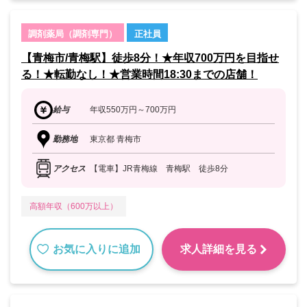
調剤薬局（調剤専門）
正社員
【青梅市/青梅駅】徒歩8分！★年収700万円を目指せ
る！★転勤なし！★営業時間18:30までの店舗！
給与
年収550万円～700万円
勤務地
東京都 青梅市
アクセス
【電車】JR青梅線 青梅駅 徒歩8分
高額年収（600万以上）
お気に入りに追加
求人詳細を見る