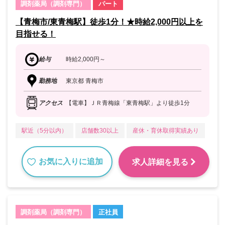
調剤薬局（調剤専門）
パート
【青梅市/東青梅駅】徒歩1分！★時給2,000円以上を
目指せる！
給与
時給2,000円～
勤務地
東京都 青梅市
アクセス
【電車】ＪＲ青梅線「東青梅駅」より徒歩1分
駅近（5分以内）
店舗数30以上
産休・育休取得実績あり
お気に入りに追加
求人詳細を見る
調剤薬局（調剤専門）
正社員