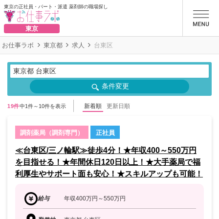
東京の正社員・パート・派遣 薬剤師の職場探し
お仕事ラボ
東京
お仕事ラボ
東京都
求人
台東区
東京都 台東区
条件変更
新着順
更新日順
19件
中1件～10件を表示
調剤薬局（調剤専門）
正社員
≪台東区/三ノ輪駅≫徒歩4分！★年収400～550万円
を目指せる！★年間休日120日以上！★大手薬局で福
利厚生やサポート面も安心！★スキルアップも可能！
給与
年収400万円～550万円