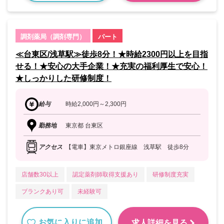
調剤薬局（調剤専門）
パート
≪台東区/浅草駅≫徒歩8分！★時給2300円以上を目指
せる！★安心の大手企業！★充実の福利厚生で安心！
★しっかりした研修制度！
給与
時給2,000円～2,300円
勤務地
東京都 台東区
アクセス
【電車】東京メトロ銀座線 浅草駅 徒歩8分
店舗数30以上
認定薬剤師取得支援あり
研修制度充実
ブランクあり可
未経験可
お気に入りに追加
求人詳細を見る