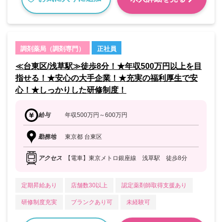
調剤薬局（調剤専門）
正社員
≪台東区/浅草駅≫徒歩8分！★年収500万円以上を目
指せる！★安心の大手企業！★充実の福利厚生で安
心！★しっかりした研修制度！
給与
年収500万円～600万円
勤務地
東京都 台東区
アクセス
【電車】東京メトロ銀座線 浅草駅 徒歩8分
定期昇給あり
店舗数30以上
認定薬剤師取得支援あり
研修制度充実
ブランクあり可
未経験可