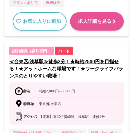
ブランクあり可
未経験可
お気に入りに追加
求人詳細を見る
調剤薬局（調剤専門）
パート
≪台東区/浅草駅≫徒歩2分！★時給2500円を目指せ
る！★アットホームな職場です！★ワークライフバラ
ンスのとりやすい職場！
給与
時給2,000円～2,200円
勤務地
東京都 台東区
アクセス
【電車】東武伊勢崎線 浅草駅 徒歩2分