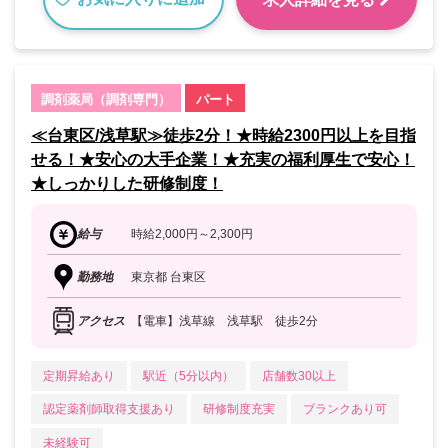
調剤薬局（調剤専門）
パート
≪台東区/浅草駅≫徒歩2分！★時給2300円以上を目指
せる！★安心の大手企業！★充実の福利厚生で安心！
★しっかりした研修制度！
給与
時給2,000円～2,300円
勤務地
東京都 台東区
アクセス
【電車】浅草線 浅草駅 徒歩2分
定期昇給あり
駅近（5分以内）
店舗数30以上
認定薬剤師取得支援あり
研修制度充実
ブランクあり可
未経験可