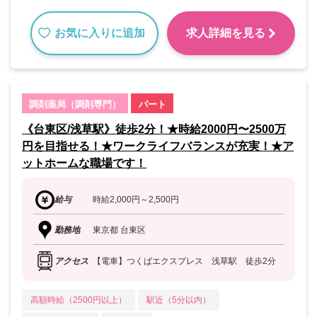
お気に入りに追加
求人詳細を見る
調剤薬局（調剤専門）
パート
《台東区/浅草駅》徒歩2分！★時給2000円〜2500万
円を目指せる！★ワークライフバランスが充実！★ア
ットホームな職場です！
給与
時給2,000円～2,500円
勤務地
東京都 台東区
アクセス
【電車】つくばエクスプレス 浅草駅 徒歩2分
高額時給（2500円以上）
駅近（5分以内）