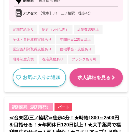
勤務地
東京都 台東区
アクセス
【電車】JR 三ノ輪駅 徒歩4分
定期昇給あり
駅近（5分以内）
店舗数30以上
産休・育休取得実績あり
年間休日120日以上
認定薬剤師取得支援あり
住宅手当・支援あり
研修制度充実
在宅業務あり
ブランクあり可
お気に入りに追加
求人詳細を見る
調剤薬局（調剤専門）
パート
≪台東区/三ノ輪駅≫徒歩4分！★時給1800～2500円
を目指せる！★年間休日120日以上！★大手薬局で福
利厚生やサポート面も安心！★スキルアップも可能！