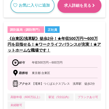
お気に入りに追加
求人詳細を見る
調剤薬局（調剤専門）
正社員
《台東区/浅草駅》徒歩2分！★年収500万円〜600万
円を目指せる！★ワークライフバランスが充実！★ア
ットホームな職場です！
給与
年収500万円～600万円
勤務地
東京都 台東区
アクセス
【電車】つくばエクスプレス 浅草駅 徒歩2分
高額年収（600万以上）
駅近（5分以内）
ブランクあり可
未経験可