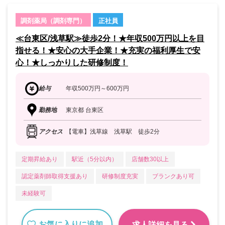
調剤薬局（調剤専門）
正社員
≪台東区/浅草駅≫徒歩2分！★年収500万円以上を目
指せる！★安心の大手企業！★充実の福利厚生で安
心！★しっかりした研修制度！
給与
年収500万円～600万円
勤務地
東京都 台東区
アクセス
【電車】浅草線 浅草駅 徒歩2分
定期昇給あり
駅近（5分以内）
店舗数30以上
認定薬剤師取得支援あり
研修制度充実
ブランクあり可
未経験可
お気に入りに追加
求人詳細を見る