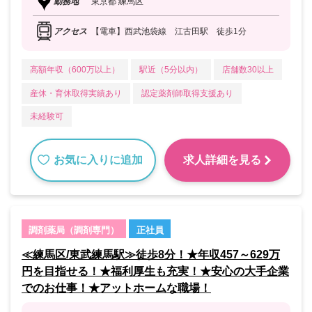
勤務地
東京都 練馬区
アクセス
【電車】西武池袋線 江古田駅 徒歩1分
高額年収（600万以上）
駅近（5分以内）
店舗数30以上
産休・育休取得実績あり
認定薬剤師取得支援あり
未経験可
お気に入りに追加
求人詳細を見る
調剤薬局（調剤専門）
正社員
≪練馬区/東武練馬駅≫徒歩8分！★年収457～629万
円を目指せる！★福利厚生も充実！★安心の大手企業
でのお仕事！★アットホームな職場！