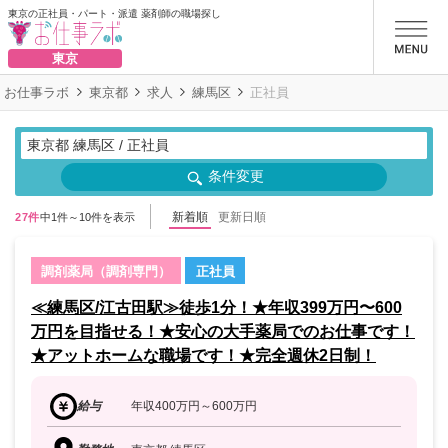
東京の正社員・パート・派遣 薬剤師の職場探し
お仕事ラボ
東京
お仕事ラボ
東京都
求人
練馬区
正社員
東京都 練馬区 / 正社員
条件変更
新着順
更新日順
27件
中1件～10件を表示
調剤薬局（調剤専門）
正社員
≪練馬区/江古田駅≫徒歩1分！★年収399万円〜600
万円を目指せる！★安心の大手薬局でのお仕事です！
★アットホームな職場です！★完全週休2日制！
給与
年収400万円～600万円