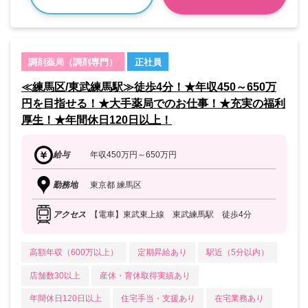
調剤薬局（調剤専門）
正社員
≪練馬区/東武練馬駅≫徒歩4分！★年収450～650万
円を目指せる！★大手薬局でのお仕事！★充実の福利
厚生！★年間休日120日以上！
給与
年収450万円～650万円
勤務地
東京都 練馬区
アクセス
【電車】東武東上線 東武練馬駅 徒歩4分
高額年収（600万以上）
定期昇給あり
駅近（5分以内）
店舗数30以上
産休・育休取得実績あり
年間休日120日以上
住宅手当・支援あり
在宅業務あり