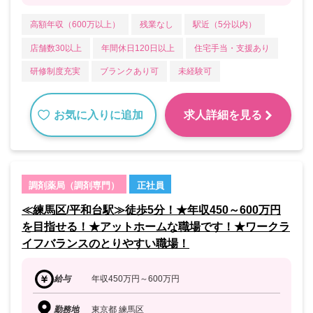
高額年収（600万以上）
残業なし
駅近（5分以内）
店舗数30以上
年間休日120日以上
住宅手当・支援あり
研修制度充実
ブランクあり可
未経験可
お気に入りに追加
求人詳細を見る
調剤薬局（調剤専門）
正社員
≪練馬区/平和台駅≫徒歩5分！★年収450～600万円
を目指せる！★アットホームな職場です！★ワークラ
イフバランスのとりやすい職場！
給与
年収450万円～600万円
勤務地
東京都 練馬区