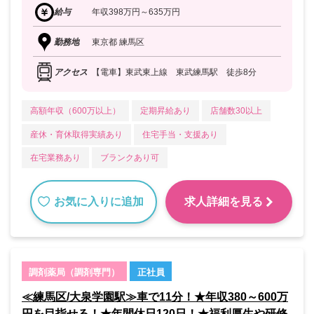
給与
年収398万円～635万円
勤務地
東京都 練馬区
アクセス
【電車】東武東上線 東武練馬駅 徒歩8分
高額年収（600万以上）
定期昇給あり
店舗数30以上
産休・育休取得実績あり
住宅手当・支援あり
在宅業務あり
ブランクあり可
お気に入りに追加
求人詳細を見る
調剤薬局（調剤専門）
正社員
≪練馬区/大泉学園駅≫車で11分！★年収380～600万
円を目指せる！★年間休日120日！★福利厚生や研修