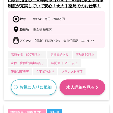
制度が充実していて安心！★大手薬局でのお仕事！
給与
年収380万円～600万円
勤務地
東京都 練馬区
アクセス
【電車】西武池袋線 大泉学園駅 車で11分
高額年収（600万以上）
定期昇給あり
店舗数30以上
産休・育休取得実績あり
年間休日120日以上
研修制度充実
在宅業務あり
ブランクあり可
お気に入りに追加
求人詳細を見る
調剤薬局（調剤専門）
正社員