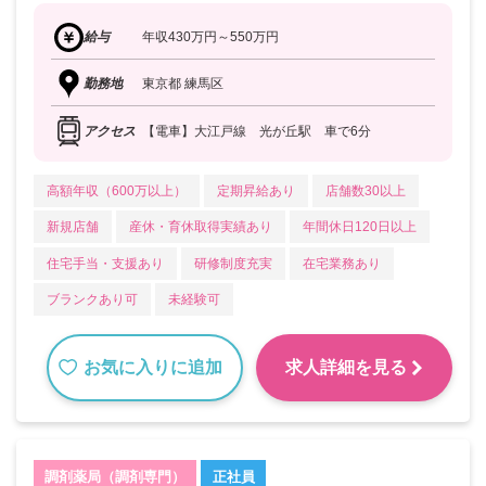
給与
年収430万円～550万円
勤務地
東京都 練馬区
アクセス
【電車】大江戸線 光が丘駅 車で6分
高額年収（600万以上）
定期昇給あり
店舗数30以上
新規店舗
産休・育休取得実績あり
年間休日120日以上
住宅手当・支援あり
研修制度充実
在宅業務あり
ブランクあり可
未経験可
お気に入りに追加
求人詳細を見る
調剤薬局（調剤専門）
正社員