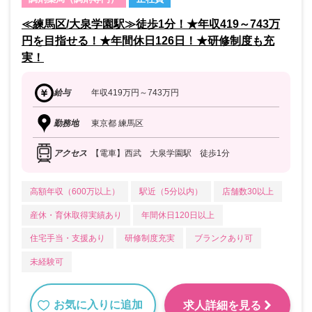
≪練馬区/大泉学園駅≫徒歩1分！★年収419～743万
円を目指せる！★年間休日126日！★研修制度も充
実！
給与
年収419万円～743万円
勤務地
東京都 練馬区
アクセス
【電車】西武 大泉学園駅 徒歩1分
高額年収（600万以上）
駅近（5分以内）
店舗数30以上
産休・育休取得実績あり
年間休日120日以上
住宅手当・支援あり
研修制度充実
ブランクあり可
未経験可
お気に入りに追加
求人詳細を見る