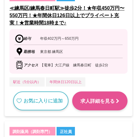
≪練馬区/練馬春日町駅≫徒歩2分！★年収450万円〜
550万円！★年間休日126日以上でプライベート充
実！★営業時間18時まで♪
給与
年収402万円～650万円
勤務地
東京都 練馬区
アクセス
【電車】大江戸線 練馬春日町 徒歩2分
駅近（5分以内）
年間休日120日以上
お気に入りに追加
求人詳細を見る
調剤薬局（調剤専門）
正社員