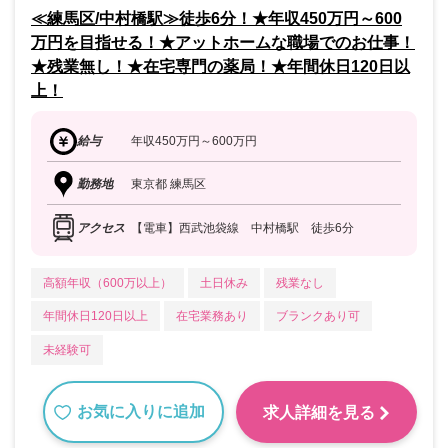
≪練馬区/中村橋駅≫徒歩6分！★年収450万円～600
万円を目指せる！★アットホームな職場でのお仕事！
★残業無し！★在宅専門の薬局！★年間休日120日以
上！
給与
年収450万円～600万円
勤務地
東京都 練馬区
アクセス
【電車】西武池袋線 中村橋駅 徒歩6分
高額年収（600万以上）
土日休み
残業なし
年間休日120日以上
在宅業務あり
ブランクあり可
未経験可
お気に入りに追加
求人詳細を見る