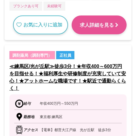
ブランクあり可
未経験可
お気に入りに追加
求人詳細を見る
調剤薬局（調剤専門）
正社員
≪練馬区/光が丘駅≫徒歩3分！★年収400～600万円
を目指せる！★福利厚生や研修制度が充実していて安
心！★アットホームな職場です！★駅近で通勤らくら
く！
給与
年収400万円～550万円
勤務地
東京都 練馬区
アクセス
【電車】都営大江戸線 光が丘駅 徒歩3分