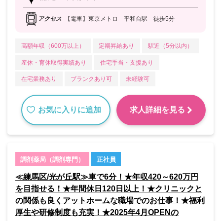
アクセス
【電車】東京メトロ 平和台駅 徒歩5分
高額年収（600万以上）
定期昇給あり
駅近（5分以内）
産休・育休取得実績あり
住宅手当・支援あり
在宅業務あり
ブランクあり可
未経験可
お気に入りに追加
求人詳細を見る
調剤薬局（調剤専門）
正社員
≪練馬区/光が丘駅≫車で6分！★年収420～620万円
を目指せる！★年間休日120日以上！★クリニックと
の関係も良くアットホームな職場でのお仕事！★福利
厚生や研修制度も充実！★2025年4月OPENの