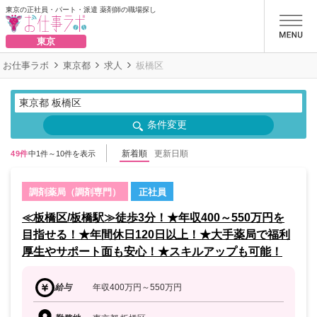
東京の正社員・パート・派遣 薬剤師の職場探し
お仕事ラボ
東京
お仕事ラボ
東京都
求人
板橋区
東京都 板橋区
条件変更
新着順
更新日順
49件
中1件～10件を表示
調剤薬局（調剤専門）
正社員
≪板橋区/板橋駅≫徒歩3分！★年収400～550万円を
目指せる！★年間休日120日以上！★大手薬局で福利
厚生やサポート面も安心！★スキルアップも可能！
給与
年収400万円～550万円