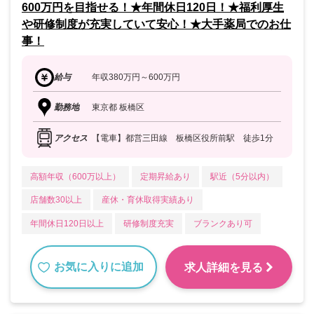
600万円を目指せる！★年間休日120日！★福利厚生
や研修制度が充実していて安心！★大手薬局でのお仕
事！
給与
年収380万円～600万円
勤務地
東京都 板橋区
アクセス
【電車】都営三田線 板橋区役所前駅 徒歩1分
高額年収（600万以上）
定期昇給あり
駅近（5分以内）
店舗数30以上
産休・育休取得実績あり
年間休日120日以上
研修制度充実
ブランクあり可
お気に入りに追加
求人詳細を見る