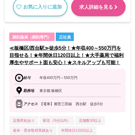
お気に入りに追加
求人詳細を見る
調剤薬局（調剤専門）
正社員
≪板橋区/西台駅≫徒歩5分！★年収400～550万円を
目指せる！★年間休日120日以上！★大手薬局で福利
厚生やサポート面も安心！★スキルアップも可能！
給与
年収400万円～550万円
勤務地
東京都 板橋区
アクセス
【電車】都営三田線 西台駅 徒歩5分
定期昇給あり
駅近（5分以内）
店舗数30以上
産休・育休取得実績あり
年間休日120日以上