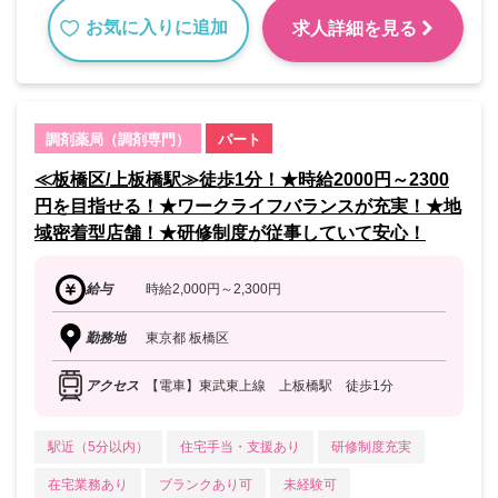
お気に入りに追加
求人詳細を見る
調剤薬局（調剤専門）
パート
≪板橋区/上板橋駅≫徒歩1分！★時給2000円～2300
円を目指せる！★ワークライフバランスが充実！★地
域密着型店舗！★研修制度が従事していて安心！
給与
時給2,000円～2,300円
勤務地
東京都 板橋区
アクセス
【電車】東武東上線 上板橋駅 徒歩1分
駅近（5分以内）
住宅手当・支援あり
研修制度充実
在宅業務あり
ブランクあり可
未経験可