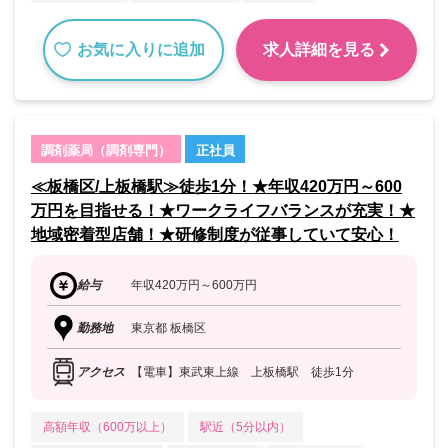
お気に入りに追加
求人詳細を見る
調剤薬局（調剤専門）
正社員
≪板橋区/上板橋駅≫徒歩1分！★年収420万円～600
万円を目指せる！★ワークライフバランスが充実！★
地域密着型店舗！★研修制度が従事していて安心！
給与
年収420万円～600万円
勤務地
東京都 板橋区
アクセス
【電車】東武東上線 上板橋駅 徒歩1分
高額年収（600万以上）
駅近（5分以内）