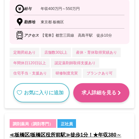
給与
年収400万円～550万円
勤務地
東京都 板橋区
アクセス
【電車】都営三田線 高島平駅 徒歩10分
定期昇給あり
店舗数30以上
産休・育休取得実績あり
年間休日120日以上
認定薬剤師取得支援あり
住宅手当・支援あり
研修制度充実
ブランクあり可
お気に入りに追加
求人詳細を見る
調剤薬局（調剤専門）
正社員
≪板橋区/板橋区役所前駅≫徒歩1分！★年収380～