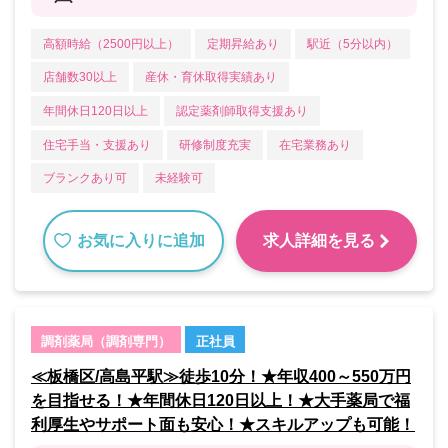
高額時給（2500円以上）
定期昇給あり
駅近（5分以内）
店舗数30以上
産休・育休取得実績あり
年間休日120日以上
認定薬剤師取得支援あり
住宅手当・支援あり
研修制度充実
在宅業務あり
ブランクあり可
未経験可
お気に入りに追加
求人詳細を見る
調剤薬局（調剤専門）
正社員
≪板橋区/高島平駅≫徒歩10分！★年収400～550万円
を目指せる！★年間休日120日以上！★大手薬局で福
利厚生やサポート面も安心！★スキルアップも可能！