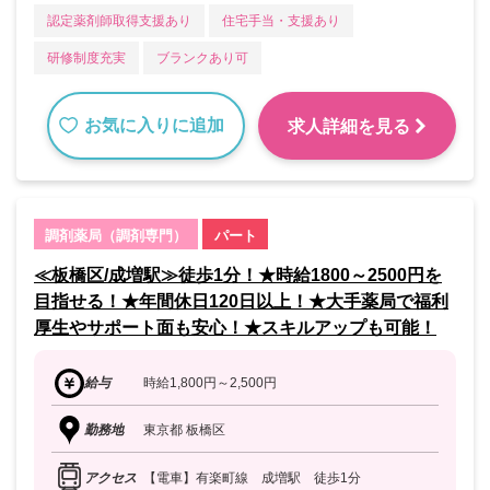
認定薬剤師取得支援あり
住宅手当・支援あり
研修制度充実
ブランクあり可
お気に入りに追加
求人詳細を見る
調剤薬局（調剤専門）
パート
≪板橋区/成増駅≫徒歩1分！★時給1800～2500円を
目指せる！★年間休日120日以上！★大手薬局で福利
厚生やサポート面も安心！★スキルアップも可能！
給与
時給1,800円～2,500円
勤務地
東京都 板橋区
アクセス
【電車】有楽町線 成増駅 徒歩1分