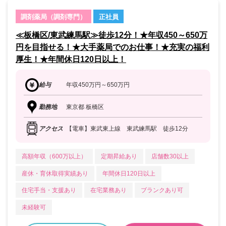
調剤薬局（調剤専門）
正社員
≪板橋区/東武練馬駅≫徒歩12分！★年収450～650万
円を目指せる！★大手薬局でのお仕事！★充実の福利
厚生！★年間休日120日以上！
給与
年収450万円～650万円
勤務地
東京都 板橋区
アクセス
【電車】東武東上線 東武練馬駅 徒歩12分
高額年収（600万以上）
定期昇給あり
店舗数30以上
産休・育休取得実績あり
年間休日120日以上
住宅手当・支援あり
在宅業務あり
ブランクあり可
未経験可