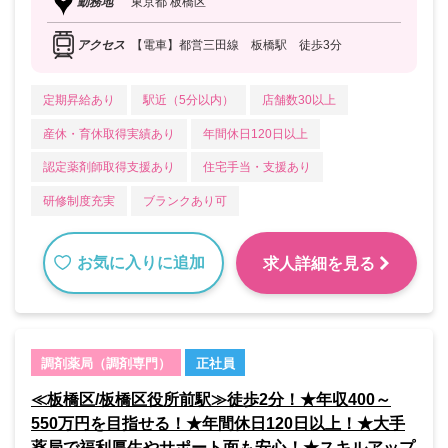
勤務地
東京都 板橋区
アクセス
【電車】都営三田線 板橋駅 徒歩3分
定期昇給あり
駅近（5分以内）
店舗数30以上
産休・育休取得実績あり
年間休日120日以上
認定薬剤師取得支援あり
住宅手当・支援あり
研修制度充実
ブランクあり可
お気に入りに追加
求人詳細を見る
調剤薬局（調剤専門）
正社員
≪板橋区/板橋区役所前駅≫徒歩2分！★年収400～
550万円を目指せる！★年間休日120日以上！★大手
薬局で福利厚生やサポート面も安心！★スキルアップ