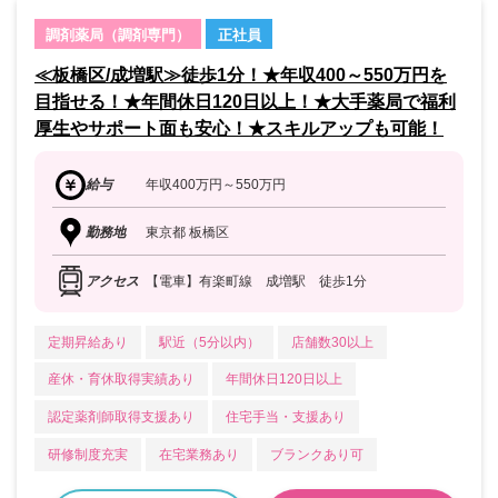
調剤薬局（調剤専門）
正社員
≪板橋区/成増駅≫徒歩1分！★年収400～550万円を
目指せる！★年間休日120日以上！★大手薬局で福利
厚生やサポート面も安心！★スキルアップも可能！
給与
年収400万円～550万円
勤務地
東京都 板橋区
アクセス
【電車】有楽町線 成増駅 徒歩1分
定期昇給あり
駅近（5分以内）
店舗数30以上
産休・育休取得実績あり
年間休日120日以上
認定薬剤師取得支援あり
住宅手当・支援あり
研修制度充実
在宅業務あり
ブランクあり可