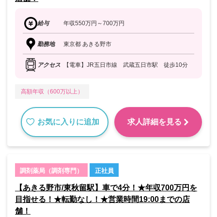
給与
年収550万円～700万円
勤務地
東京都 あきる野市
アクセス
【電車】JR五日市線 武蔵五日市駅 徒歩10分
高額年収（600万以上）
お気に入りに追加
求人詳細を見る
調剤薬局（調剤専門）
正社員
【あきる野市/東秋留駅】車で4分！★年収700万円を
目指せる！★転勤なし！★営業時間19:00までの店
舗！