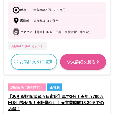
給与
年収550万円～700万円
勤務地
東京都 あきる野市
アクセス
【電車】JR五日市線 東秋留駅 車で4分
高額年収（600万以上）
お気に入りに追加
求人詳細を見る
調剤薬局（調剤専門）
正社員
【あきる野市/武蔵五日市駅】車で3分！★年収700万
円を目指せる！★転勤なし！★営業時間18:30までの
店舗！