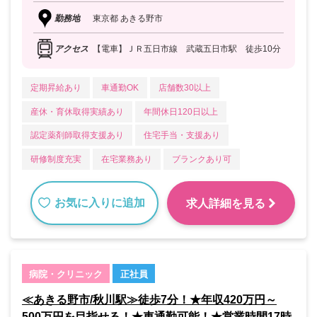
勤務地
東京都 あきる野市
アクセス
【電車】ＪＲ五日市線 武蔵五日市駅 徒歩10分
定期昇給あり
車通勤OK
店舗数30以上
産休・育休取得実績あり
年間休日120日以上
認定薬剤師取得支援あり
住宅手当・支援あり
研修制度充実
在宅業務あり
ブランクあり可
お気に入りに追加
求人詳細を見る
病院・クリニック
正社員
≪あきる野市/秋川駅≫徒歩7分！★年収420万円～
500万円を目指せる！★車通勤可能！★営業時間17時