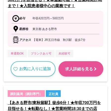
まで！★入院患者様中心の業務です！
給与
年収420万円～500万円
勤務地
東京都 あきる野市
アクセス
【電車】JR五日市線 秋川駅 徒歩7分
車通勤OK
ブランクあり可
未経験可
お気に入りに追加
求人詳細を見る
調剤薬局（調剤専門）
正社員
【あきる野市/東秋留駅】徒歩6分！★年収700万円を
目指せる！★転勤なし！★営業時間18:30までの店