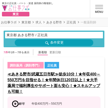
東京の正社員・パート・派遣 薬剤師の職場探し
お仕事ラボ
東京
お仕事ラボ
東京都
求人
あきる野市
正社員
一般薬剤師
東京都 あきる野市 / 正社員
条件変更
新着順
更新日順
7件
中1件～7件を表示
調剤薬局（調剤専門）
正社員
≪あきる野市/武蔵五日市駅≫徒歩10分！★年収400～
550万円を目指せる！★年間休日120日以上！★大手
薬局で福利厚生やサポート面も安心！★スキルアップ
も可能！
給与
年収400万円～550万円