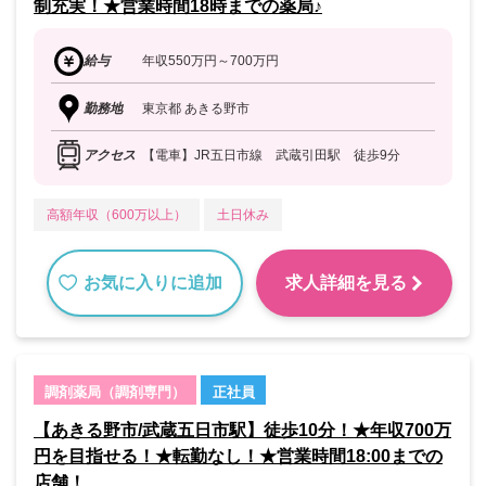
制充実！★営業時間18時までの薬局♪
給与
年収550万円～700万円
勤務地
東京都 あきる野市
アクセス
【電車】JR五日市線 武蔵引田駅 徒歩9分
高額年収（600万以上）
土日休み
お気に入りに追加
求人詳細を見る
調剤薬局（調剤専門）
正社員
【あきる野市/武蔵五日市駅】徒歩10分！★年収700万
円を目指せる！★転勤なし！★営業時間18:00までの
店舗！