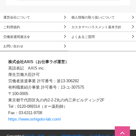
運営会社について
個人情報の取り扱いについて
ご利用規約
カスタマーハラスメント基本方針
労働派遣関連法令
よくあるご質問
お問い合わせ
株式会社AXIS（お仕事ラボ運営）
英語表記 AXIS inc.
厚生労働大臣許可
労働者派遣事業 許可番号：派13-306282
有料職業紹介事業 許可番号：13-ユ-307575
〒100-0005
東京都千代田区丸の内2-2-2丸の内三井ビルディング2F
Tel：0120-089314（オー薬剤師）
Fax：03-6311-9708
https://www.oshigoto-lab.com/
無料転職サポートに申し込む
３Stepで簡単！