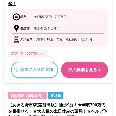
舗！
給与
年収550万円～700万円
勤務地
東京都 あきる野市
アクセス
【電車】JR五日市線 東秋留駅 徒歩6分
高額年収（600万以上）
お気に入りに追加
求人詳細を見る
調剤薬局（調剤専門）
正社員
【あきる野市/武蔵引田駅】徒歩9分！★年収700万円
を目指せる！★大人気の土日休みの薬局！☆ヘルプ体