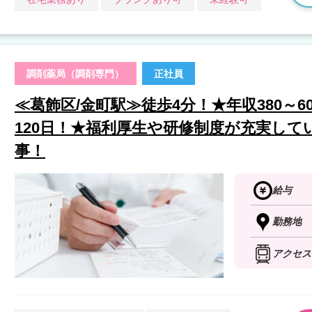
調剤薬局（調剤専門）
正社員
≪葛飾区/金町駅≫徒歩4分！★年収380～
120日！★福利厚生や研修制度が充実し
事！
給与
勤務地
アクセス