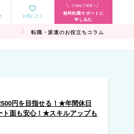
３Stepで簡単！
無料転職サポートに
せ
お気に入り
申し込む
転職・派遣のお役立ちコラム
2500円を目指せる！★年間休日
ポート面も安心！★スキルアップも