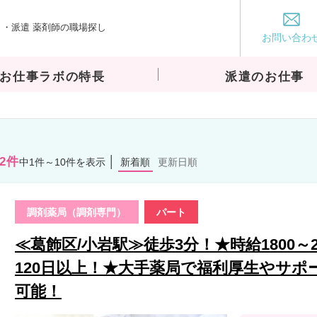
・派遣 薬剤師の職場探し
お仕事ラボ
お問い合わ
お仕事ラボの特長
派遣のお仕事
62件
中1件～10件を表示
新着順
更新日順
調剤薬局（調剤専門）
パート
≪葛飾区/小岩駅≫徒歩3分！★時給1800～
120日以上！★大手薬局で福利厚生やサ
可能！