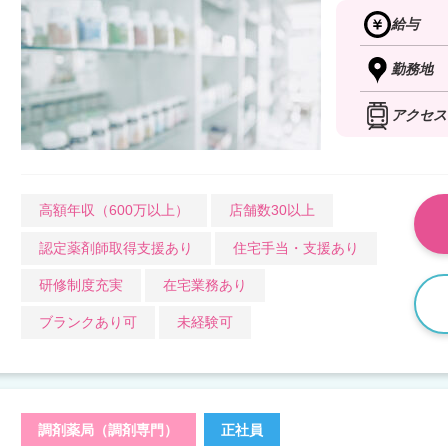
給与
勤務地
アクセス
高額年収（600万以上）
店舗数30以上
認定薬剤師取得支援あり
住宅手当・支援あり
研修制度充実
在宅業務あり
ブランクあり可
未経験可
調剤薬局（調剤専門）
正社員