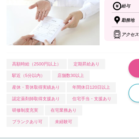
給与
勤務地
アクセス
高額時給（2500円以上）
定期昇給あり
駅近（5分以内）
店舗数30以上
産休・育休取得実績あり
年間休日120日以上
認定薬剤師取得支援あり
住宅手当・支援あり
研修制度充実
在宅業務あり
ブランクあり可
未経験可