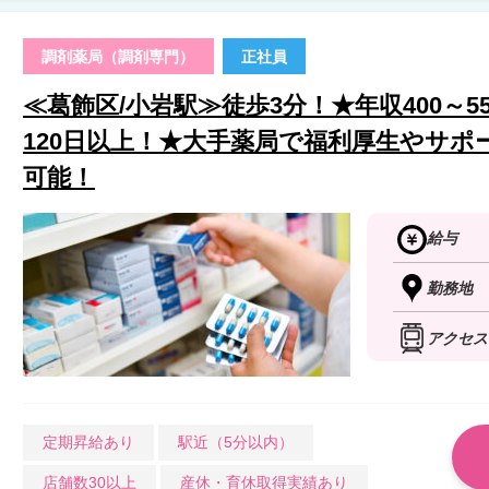
調剤薬局（調剤専門）
正社員
≪葛飾区/小岩駅≫徒歩3分！★年収400～
120日以上！★大手薬局で福利厚生やサ
可能！
給与
勤務地
アクセス
定期昇給あり
駅近（5分以内）
店舗数30以上
産休・育休取得実績あり