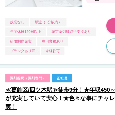
残業なし
駅近（5分以内）
年間休日120日以上
認定薬剤師取得支援あり
研修制度充実
在宅業務あり
ブランクあり可
未経験可
調剤薬局（調剤専門）
正社員
≪葛飾区/四ツ木駅≫徒歩9分！★年収450
が充実していて安心！★色々な事にチャ
実！