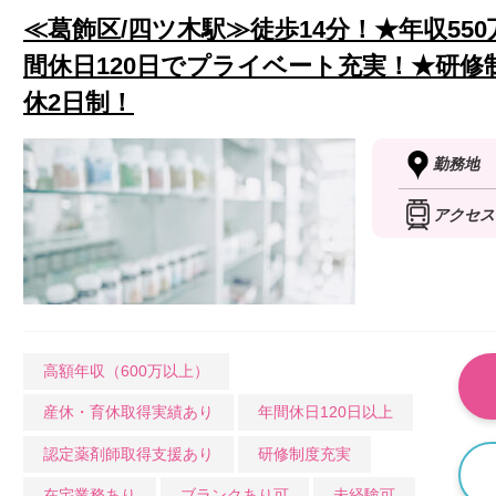
≪葛飾区/四ツ木駅≫徒歩14分！★年収550
間休日120日でプライベート充実！★研
休2日制！
勤務地
アクセス
高額年収（600万以上）
産休・育休取得実績あり
年間休日120日以上
認定薬剤師取得支援あり
研修制度充実
在宅業務あり
ブランクあり可
未経験可