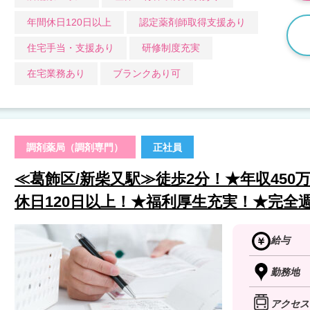
年間休日120日以上
認定薬剤師取得支援あり
住宅手当・支援あり
研修制度充実
在宅業務あり
ブランクあり可
調剤薬局（調剤専門）
正社員
≪葛飾区/新柴又駅≫徒歩2分！★年収450
休日120日以上！★福利厚生充実！★完全
給与
勤務地
アクセス