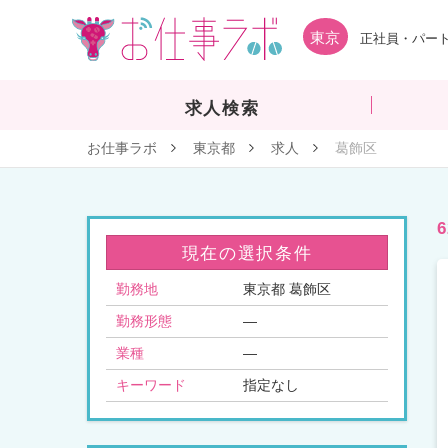
東京
正社員・パート
求人検索
お仕事ラボ
東京都
求人
葛飾区
現在の選択条件
勤務地
東京都 葛飾区
勤務形態
—
業種
—
キーワード
指定なし