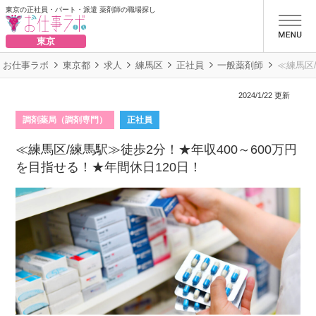
東京の正社員・パート・派遣 薬剤師の職場探し
お仕事ラボ
東京
お仕事ラボ
東京都
求人
練馬区
正社員
一般薬剤師
≪練馬区
2024/1/22 更新
調剤薬局（調剤専門）
正社員
≪練馬区/練馬駅≫徒歩2分！★年収400～600万円
を目指せる！★年間休日120日！