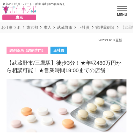
東京の正社員・パート・派遣 薬剤師の職場探し
お仕事ラボ
東京
お仕事ラボ
東京都
求人
武蔵野市
正社員
管理薬剤師
【武蔵
2023/11/10 更新
調剤薬局（調剤専門）
正社員
【武蔵野市/三鷹駅】徒歩3分！★年収480万円か
ら相談可能！★営業時間19:00までの店舗！