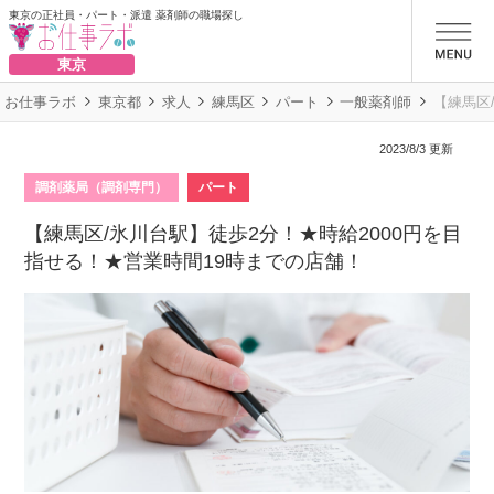
東京の正社員・パート・派遣 薬剤師の職場探し
お仕事ラボ
東京
お仕事ラボ
東京都
求人
練馬区
パート
一般薬剤師
【練馬区
2023/8/3 更新
調剤薬局（調剤専門）
パート
【練馬区/氷川台駅】徒歩2分！★時給2000円を目
指せる！★営業時間19時までの店舗！