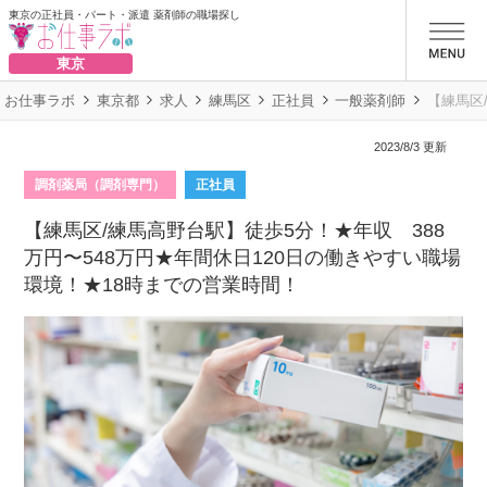
東京の正社員・パート・派遣 薬剤師の職場探し
お仕事ラボ
東京
お仕事ラボ
東京都
求人
練馬区
正社員
一般薬剤師
【練馬区
2023/8/3 更新
調剤薬局（調剤専門）
正社員
【練馬区/練馬高野台駅】徒歩5分！★年収 388
万円〜548万円★年間休日120日の働きやすい職場
環境！★18時までの営業時間！