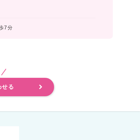
歩7分
わせる