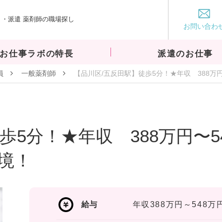
・派遣 薬剤師の職場探し
お仕事ラボ
お問い合わ
お仕事ラボの特長
派遣のお仕事
員
一般薬剤師
【品川区/五反田駅】徒歩5分！★年収 388万
歩5分！★年収 388万円〜5
境！
給与
年収388万円～548万