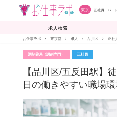
東京
正社員・パート
求人検索
お仕事ラボ
東京都
求人
品川区
正社
調剤薬局（調剤専門）
正社員
【品川区/五反田駅】徒
日の働きやすい職場環