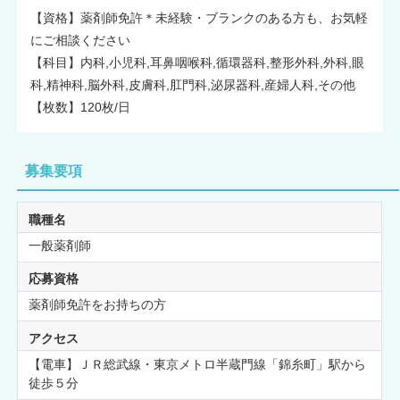
【資格】薬剤師免許＊未経験・ブランクのある方も、お気軽
にご相談ください
【科目】内科,小児科,耳鼻咽喉科,循環器科,整形外科,外科,眼
科,精神科,脳外科,皮膚科,肛門科,泌尿器科,産婦人科,その他
【枚数】120枚/日
募集要項
職種名
一般薬剤師
応募資格
薬剤師免許をお持ちの方
アクセス
【電車】ＪＲ総武線・東京メトロ半蔵門線「錦糸町」駅から
徒歩５分