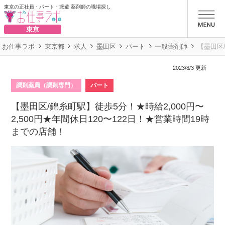
東京の正社員・パート・派遣 薬剤師の職場探し
お仕事ラボ
東京
お仕事ラボ
東京都
求人
墨田区
パート
一般薬剤師
【墨田区/
2023/8/3 更新
調剤薬局（調剤専門）
パート
【墨田区/錦糸町駅】徒歩5分！★時給2,000円〜
2,500円★年間休日120〜122日！★営業時間19時
までの店舗！