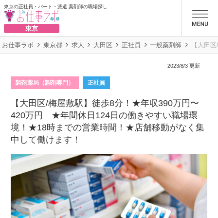
東京の正社員・パート・派遣 薬剤師の職場探し
お仕事ラボ
東京
お仕事ラボ
東京都
求人
大田区
正社員
一般薬剤師
【大田区
2023/8/3 更新
調剤薬局（調剤専門）
正社員
【大田区/梅屋敷駅】徒歩8分！★年収390万円〜
420万円 ★年間休日124日の働きやすい職場環
境！★18時までの営業時間！★店舗移動がなく集
中して働けます！