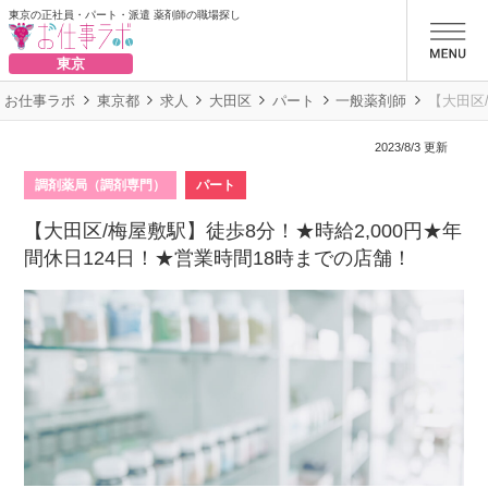
東京の正社員・パート・派遣 薬剤師の職場探し
お仕事ラボ
東京
お仕事ラボ
東京都
求人
大田区
パート
一般薬剤師
【大田区
2023/8/3 更新
調剤薬局（調剤専門）
パート
【大田区/梅屋敷駅】徒歩8分！★時給2,000円★年
間休日124日！★営業時間18時までの店舗！