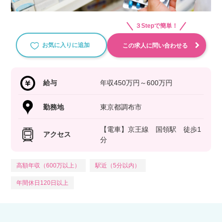
３Stepで簡単！
お気に入りに追加
この求人に問い合わせる
給与
年収450万円～600万円
勤務地
東京都調布市
【電車】京王線 国領駅 徒歩1
アクセス
分
高額年収（600万以上）
駅近（5分以内）
年間休日120日以上