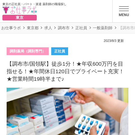
東京の正社員・パート・派遣 薬剤師の職場探し
お仕事ラボ
東京
お仕事ラボ
東京都
求人
調布市
正社員
一般薬剤師
【調布市
2023/8/3 更新
調剤薬局（調剤専門）
正社員
【調布市/国領駅】徒歩1分！★年収600万円を目
指せる！★年間休日120日でプライベート充実！
★営業時間19時半まで♪