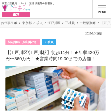
東京の正社員・パート・派遣 薬剤師の職場探し
お仕事ラボ
東京
お仕事ラボ
東京都
求人
江戸川区
正社員
一般薬剤師
【江戸
2023/8/3 更新
調剤薬局（調剤専門）
正社員
【江戸川区/江戸川駅】徒歩11分！★年収420万
円〜560万円！★営業時間19:00までの店舗！