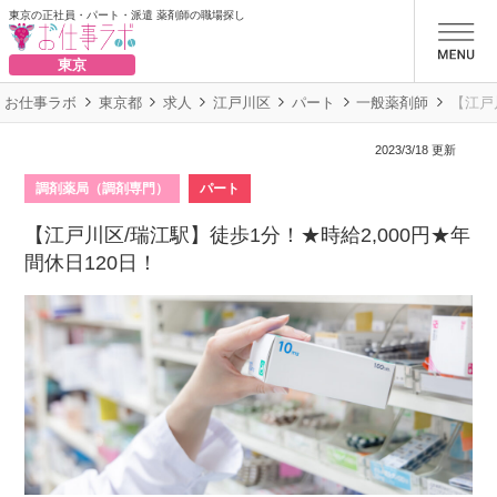
東京の正社員・パート・派遣 薬剤師の職場探し
お仕事ラボ
東京
お仕事ラボ
東京都
求人
江戸川区
パート
一般薬剤師
【江戸
2023/3/18 更新
調剤薬局（調剤専門）
パート
【江戸川区/瑞江駅】徒歩1分！★時給2,000円★年
間休日120日！