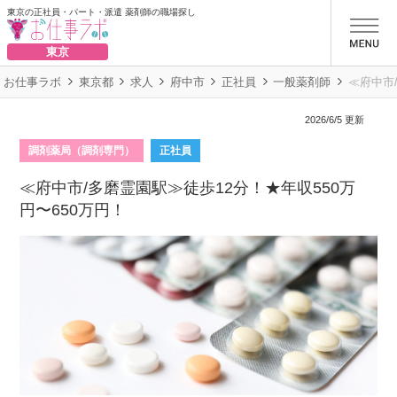
東京の正社員・パート・派遣 薬剤師の職場探し
お仕事ラボ
東京
お仕事ラボ
東京都
求人
府中市
正社員
一般薬剤師
≪府中市
2026/6/5 更新
調剤薬局（調剤専門）
正社員
≪府中市/多磨霊園駅≫徒歩12分！★年収550万
円〜650万円！