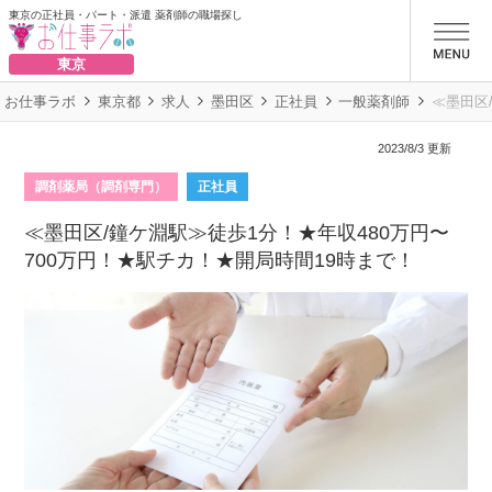
東京の正社員・パート・派遣 薬剤師の職場探し
お仕事ラボ
東京
お仕事ラボ
東京都
求人
墨田区
正社員
一般薬剤師
≪墨田区
2023/8/3 更新
調剤薬局（調剤専門）
正社員
≪墨田区/鐘ケ淵駅≫徒歩1分！★年収480万円〜
700万円！★駅チカ！★開局時間19時まで！